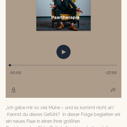
„Ich gebe mir so viel Mühe – und es kommt nicht an.“
Kennst du dieses Gefühl? In dieser Folge begleiten wir
ein neues Paar in einen ihrer größten