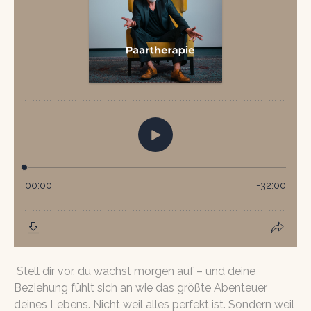
Stell dir vor, du wachst morgen auf – und deine
Beziehung fühlt sich an wie das größte Abenteuer
deines Lebens. Nicht weil alles perfekt ist. Sondern weil