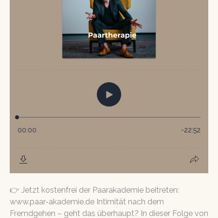
👉 Jetzt kostenfrei der Paarakademie beitreten:
www.paar-akademie.de Intimität nach dem
Fremdgehen – geht das überhaupt? In dieser Folge von