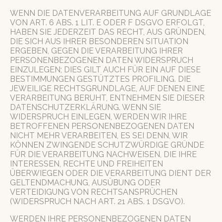
WENN DIE DATENVERARBEITUNG AUF GRUNDLAGE
VON ART. 6 ABS. 1 LIT. E ODER F DSGVO ERFOLGT,
HABEN SIE JEDERZEIT DAS RECHT, AUS GRÜNDEN,
DIE SICH AUS IHRER BESONDEREN SITUATION
ERGEBEN, GEGEN DIE VERARBEITUNG IHRER
PERSONENBEZOGENEN DATEN WIDERSPRUCH
EINZULEGEN; DIES GILT AUCH FÜR EIN AUF DIESE
BESTIMMUNGEN GESTÜTZTES PROFILING. DIE
JEWEILIGE RECHTSGRUNDLAGE, AUF DENEN EINE
VERARBEITUNG BERUHT, ENTNEHMEN SIE DIESER
DATENSCHUTZERKLÄRUNG. WENN SIE
WIDERSPRUCH EINLEGEN, WERDEN WIR IHRE
BETROFFENEN PERSONENBEZOGENEN DATEN
NICHT MEHR VERARBEITEN, ES SEI DENN, WIR
KÖNNEN ZWINGENDE SCHUTZWÜRDIGE GRÜNDE
FÜR DIE VERARBEITUNG NACHWEISEN, DIE IHRE
INTERESSEN, RECHTE UND FREIHEITEN
ÜBERWIEGEN ODER DIE VERARBEITUNG DIENT DER
GELTENDMACHUNG, AUSÜBUNG ODER
VERTEIDIGUNG VON RECHTSANSPRÜCHEN
(WIDERSPRUCH NACH ART. 21 ABS. 1 DSGVO).
WERDEN IHRE PERSONENBEZOGENEN DATEN