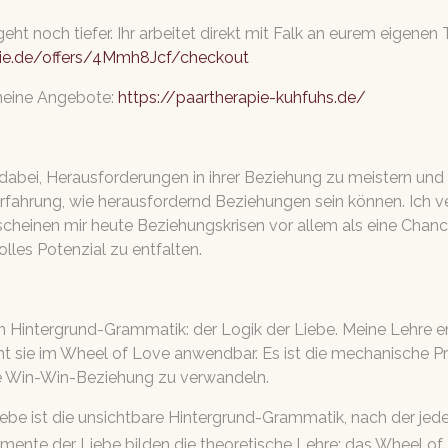
geht noch tiefer. Ihr arbeitet direkt mit Falk an eurem eigenen
ie.de/offers/4Mmh8Jcf/checkout
 meine Angebote:
https://paartherapie-kuhfuhs.de/
 dabei, Herausforderungen in ihrer Beziehung zu meistern und 
 Erfahrung, wie herausfordernd Beziehungen sein können.
Ich 
cheinen mir heute Beziehungskrisen vor allem als eine Chanc
olles Potenzial zu entfalten.
n Hintergrund-Grammatik: der Logik der Liebe. Meine Lehre 
t sie im Wheel of Love anwendbar. Es ist die mechanische Prä
ne Win-Win-Beziehung zu verwandeln.
be ist die unsichtbare Hintergrund-Grammatik, nach der jede
ente der Liebe bilden die theoretische Lehre; das Wheel of 