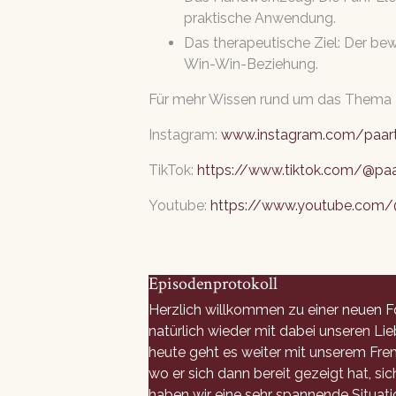
praktische Anwendung.
Das therapeutische Ziel: Der be
Win-Win-Beziehung.
Für mehr Wissen rund um das Thema P
Instagram:
www.instagram.com/paart
TikTok:
https://www.tiktok.com/@paa
Youtube:
https://www.youtube.com/
Episodenprotokoll
Herzlich willkommen zu einer neuen Folge von "Ein Fall für Falken". Willkommen zurück. Wir freuen uns, dass ihr hier seid. Wir haben natürlich wieder mit dabei unseren Lieblingspaar-Therapeuten Falkbionkufus. Und du, Star-Moderator bin. Was liegt's dann? Genau. Und heute geht es weiter mit unserem Fremdgeher als Chance-Thema und unserem Pärchen. Und wir haben sie ja letztes Mal stehen lassen, wo er sich dann bereit gezeigt hat, sich zu öffnen, hinzuschauen, die Moral mal bisschen beiseite zu lassen. Aber wo steht sie jetzt? Jetzt haben wir eine sehr spannende Situation. Ich würde gerne erst mal kurz etwas sagen zu diesem Konzept "Fremd gehen als Chance". Gerne. Es ist ja immer so, und das ist auch das Gespräch, was ich mit den beiden dann führe. Er hat ja gesagt, Mensch, Herr Kufus, jetzt bin ich soweit. Jetzt kommen die beiden bei mir in die Praxis. Und jetzt kommt quasi meine Chance, quasi ihnen ein neues Konzept zu vermitteln. Und das baue ich ungefähr so auf. Das ist immer ungefähr der ähnliche Aufbau, da ich sage, sie haben sich ja mal geliebt. Klar, so. Und dann gehe ich vielleicht mal kurz in die Vergangenheit und sage, wo war denn diese Liebe besonders groß oder besonders toll, was haben wir mal an anderen Sogenen so gemocht und so weiter oder wo haben sie sich reinverliebt, das heißt, es ist einfach nochmal aufbüllen lassen. Und dann ist ja irgendwas in der Zeit geschehen, was da quasi zu einer Dissamonie oder jetzt zu so eine Dynamik geführt hat, wo es dann halt einer so unzufrieden ist, also anfängt fremd zu gehen. Genau. Und genau darum geht es ja. Es geht ja prinzipiell um das, was passiert bei dem Paar. Ja. Und da ist jetzt fremd gehen als Chance, dann kommt das fremd gehen raus und dann macht es "Wuhu". Ja, dann ist die gesamte Sache, da fliegt einem alles um die Ohren, es wird alles weggesprengt. Es ist ein riesentur-Babo. Mit der Urknall. Wie so eine Art Urknall, genau. Dann hat man die Wahl. Und das sage ich den beiden jetzt. Dann hat man die Wahl, entweder auf dieser Grundlage wirklich ehrlich und wirklich offen über sich selbst zu reden, also bei sich selbst reinzuschauen, selbst Erkenntnis und diese Erkenntnis mit dem anderen zu teilen und sich dann auch für den anderen noch zu interessieren. Das ist wirklich immer so ein Dreischritte-Programm. Erkenne ich selbst Erkenntnis, Kommunikation über das, was in mir stattfindet. Das und das habe ich vermisst irgendwie. Da und da war ich traurig. Das war eine Schlüsselsituation, wo ich mich von dir getrennt gefühlt habe. Als du das und das damals zu mir gesagt hast oder das und das getan hast, da war mir klar, irgendwie das wird keine Zukunft mehr haben. Konnte ich mit dir aber nicht drüber reden. Diese ganzen Sachen rausbringen, ausdrücken. Und dann im Umkehrschluss, ich für den anderen interessiere, wie war es denn bei dir? Weil der hat ja auch solche Sachen erlebt. Und das sind diese drei Schritte. Und das ist jetzt qua