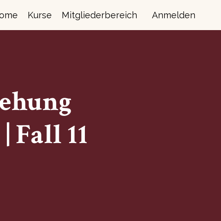
ome
Kurse
Mitgliederbereich
Anmelden
iehung
 Fall 11